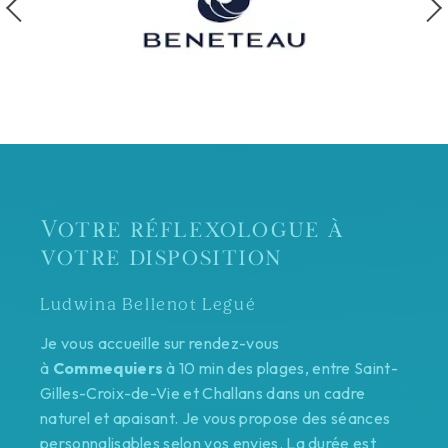
Votre réflexologue à
votre disposition
Ludwina Bellenot Legué
Je vous accueille sur rendez-vous
à
Commequiers
à 10 min des plages, entre Saint-
Gilles-Croix-de-Vie et Challans dans un cadre
naturel et apaisant. Je vous propose des séances
personnalisables selon vos envies. La durée est