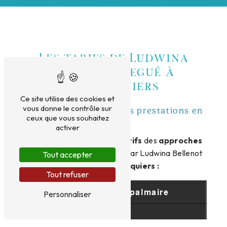
Les tarifs de Ludwina
Bellenot Legué à
Commequiers
Ce site utilise des cookies et
vous donne le contrôle sur
La grille tarifaire de mes prestations en
ceux que vous souhaitez
Vendée
activer
Découvrez ci-dessous les
tarifs
des
approches
thérapeutiques
proposés par Ludwina Bellenot
Tout accepter
Legué
à Commequiers :
Tout refuser
La réflexologie palmaire
Personnaliser
1h00